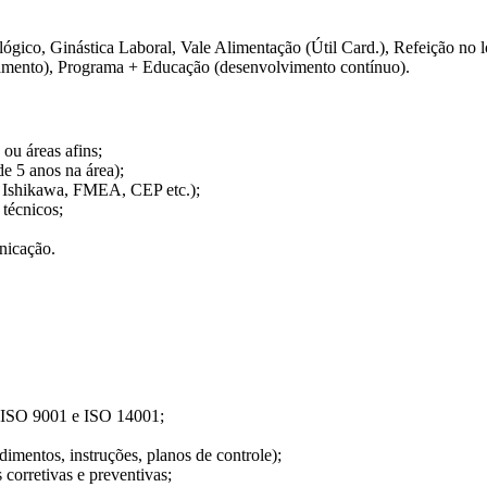
ico, Ginástica Laboral, Vale Alimentação (Útil Card.), Refeição no lo
samento), Programa + Educação (desenvolvimento contínuo).
ou áreas afins;
e 5 anos na área);
Ishikawa, FMEA, CEP etc.);
técnicos;
nicação.
s ISO 9001 e ISO 14001;
imentos, instruções, planos de controle);
 corretivas e preventivas;