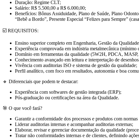
Duração: Regime CLT;
Salário: R$ 5.500,00 a R$ 6.000,00;
Benefícios: Bônus Assiduidade, Plano de Saúde, Plano Odontológ
“Bebê a Bordo”, Presente Especial “Felizes para Sempre” (ca
☑️ REQUISITOS:
Ensino superior completo em Engenharia, Gestão da Qualidade 
Experiência comprovada em indústria metalmecânica (mínimo d
Domínio em ferramentas da qualidade (5W2H, PDCA, MASP, 
Conhecimento avançado em leitura e interpretação de desenhos 
Vivência com auditorias ISO e sistema de gestão da qualidade;
Perfil analítico, com foco em resultados, autonomia e boa comu
🔹 Diferenciais que podem te destacar:
Experiência com softwares de gestão integrada (ERP);
Pós-graduação ou certificações na área da Qualidade.
🎯 O que você fará?
Garantir a conformidade dos processos e produtos com norma
Liderar auditorias internas e acompanhar auditorias externas;
Elaborar, revisar e gerenciar documentação da qualidade (proced
Tratar não conformidades internas e de clientes, definindo ações